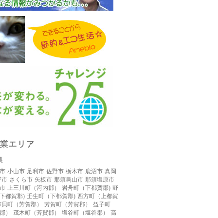
県
市
小山市
足利市
佐野市
栃木市
鹿沼市
真岡
野市
さくら市
矢板市
那須烏山市
那須塩原市
市
上三川町（河内郡）
岩舟町（下都賀郡)
野
下都賀郡)
壬生町（下都賀郡)
西方町（上都賀
市貝町（芳賀郡）
芳賀町（芳賀郡）
益子町
郡）
茂木町（芳賀郡）
塩谷町（塩谷郡）
高