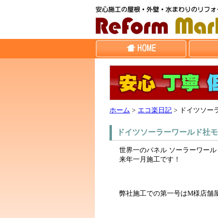
ホーム
>
エコ楽日記
>
ドイツソー
ドイツソーラーワールド社モ
世界一のパネル ソーラーワール
来年一月施工です！
弊社施工での第一号はM様店舗