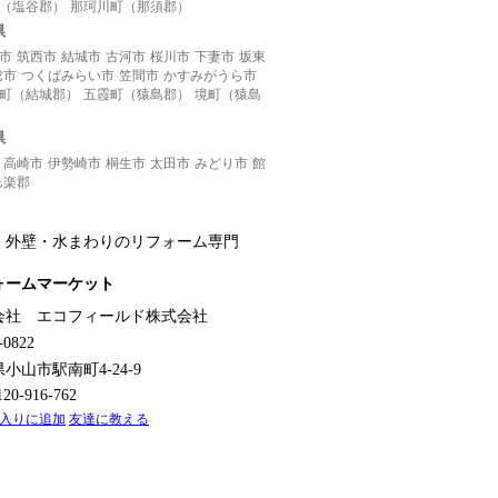
（塩谷郡）
那珂川町（那須郡）
県
市
筑西市
結城市
古河市
桜川市
下妻市
坂東
総市
つくばみらい市
笠間市
かすみがうら市
町（結城郡）
五霞町（猿島郡）
境町（猿島
県
高崎市
伊勢崎市
桐生市
太田市
みどり市
館
邑楽郡
・外壁・水まわりのリフォーム
専門
ォームマーケット
会社 エコフィールド株式会社
-0822
県
小山市駅南町4-24-9
0120-916-762
入りに追加
友達に教える