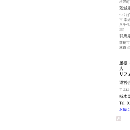
根沢町
茨城
つくば
市
常
八千代
郡）
群馬
前橋市
林市
屋根
店
リフ
運営
〒323
栃木
Tel. 
お気に