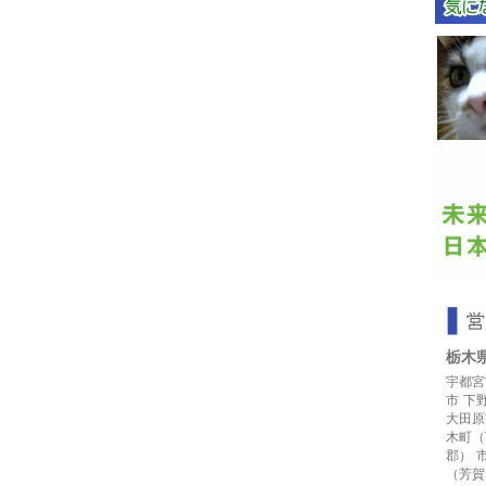
栃木
宇都宮
市
下
大田原
木町（
郡）
（芳賀