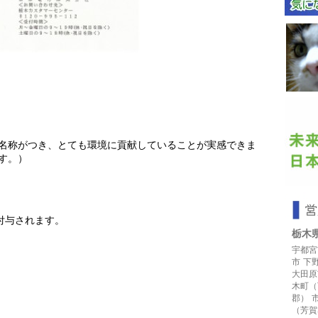
備名称がつき、とても環境に貢献していることが実感できま
ます。）
付与されます。
栃木
宇都宮
市
下
大田原
木町（
郡）
（芳賀