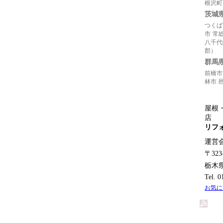
根沢町
茨城
つくば
市
常
八千代
郡）
群馬
前橋市
林市
屋根
店
リフ
運営
〒323
栃木
Tel. 
お気に