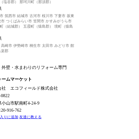
（塩谷郡）
那珂川町（那須郡）
県
市
筑西市
結城市
古河市
桜川市
下妻市
坂東
総市
つくばみらい市
笠間市
かすみがうら市
町（結城郡）
五霞町（猿島郡）
境町（猿島
県
高崎市
伊勢崎市
桐生市
太田市
みどり市
館
邑楽郡
・外壁・水まわりのリフォーム
専門
ォームマーケット
会社 エコフィールド株式会社
-0822
県
小山市駅南町4-24-9
0120-916-762
入りに追加
友達に教える