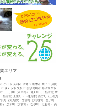
県
市
小山市
足利市
佐野市
栃木市
鹿沼市
真岡
野市
さくら市
矢板市
那須烏山市
那須塩原市
市
上三川町（河内郡）
岩舟町（下都賀郡)
野
下都賀郡)
壬生町（下都賀郡)
西方町（上都賀
市貝町（芳賀郡）
芳賀町（芳賀郡）
益子町
郡）
茂木町（芳賀郡）
塩谷町（塩谷郡）
高